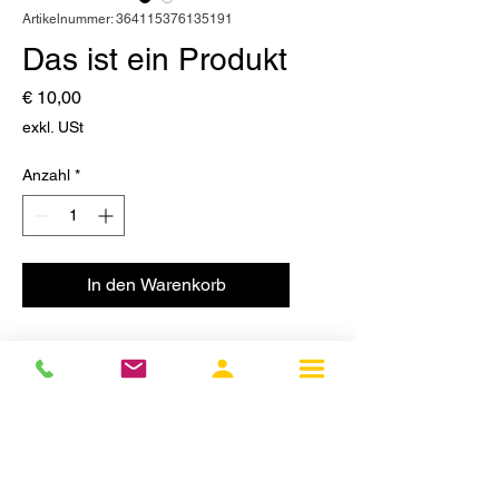
Artikelnummer: 364115376135191
Das ist ein Produkt
Preis
€ 10,00
exkl. USt
Anzahl
*
In den Warenkorb
Dies ist eine 
Produktbeschreibung. Füge hier 
Informationen zu deinem Produkt 
hinzu, z. B. Informationen zu 
Größen und Materialien sowie 
allgemeine Pflege- und 